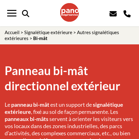
Menu
Accueil
>
Signalétique extérieure
>
Autres signalétiques
extérieures
>
Bi-mât
Panneau bi-mât
directionnel extérieur
Le
panneau
bi-mât
est un support de
signalétique
extérieure
, fixé au sol de façon permanente. Les
panneaux bi-mâts
servent à orienter les visiteurs vers
vos locaux dans des zones industrielles, des parcs
d’activités, des complexes commerciaux, etc., ou bien