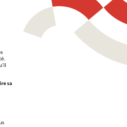
os
té.
’il
ire sa
.
us