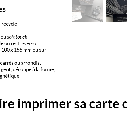
es
u recyclé
t ou
soft touch
le ou recto-verso
 100 x 155 mm ou sur-
 carrés ou arrondis,
argent, découpe à la forme,
agnétique
ire imprimer sa carte 