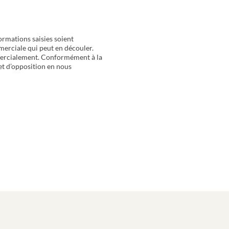
ormations saisies soient
merciale qui peut en découler.
mercialement. Conformément à la
 et d’opposition en nous