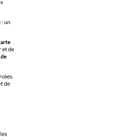
us
 : un
carte
 et de
 de
rcées.
et de
 les