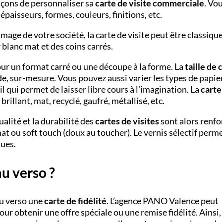
açons de personnaliser sa
carte de visite commerciale
. Vo
épaisseurs, formes, couleurs, finitions, etc.
’image de votre société, la carte de visite peut être classique
blanc mat et des coins carrés.
our un format carré ou une découpe à la forme. La
taille de 
de, sur-mesure. Vous pouvez aussi varier les types de papier
 qui permet de laisser libre cours à l’imagination. La
carte
rillant, mat, recyclé, gaufré, métallisé, etc.
ualité et la durabilité des
cartes de visites
sont alors renfo
at ou soft touch (doux au toucher). Le vernis sélectif perm
ques.
au verso ?
au verso une
carte de fidélité
. L’agence PANO
Valence peut
our obtenir une offre spéciale ou une remise fidélité. Ainsi,