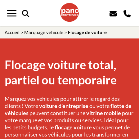
Menu
Accueil
>
Marquage véhicule
>
Flocage de voiture
Flocage voiture total,
partiel ou temporaire
Marquez vos véhicules pour attirer le regard des
clients ! Votre
voiture d’entreprise
ou votre
flotte de
véhicules
peuvent constituer une
vitrine mobile
pour
votre marque et vos produits ou services. Idéal pour
les petits budgets, le
flocage voiture
vous permet de
personnaliser vos véhicules pour les transformer en