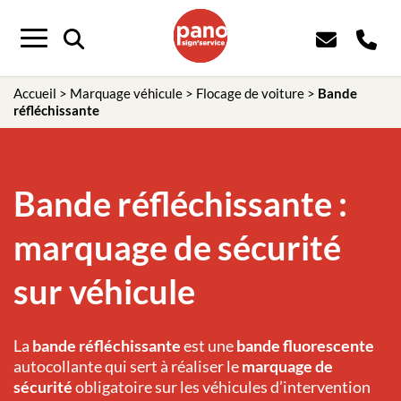
Menu
Accueil
>
Marquage véhicule
>
Flocage de voiture
>
Bande
réfléchissante
Bande réfléchissante :
marquage de sécurité
sur véhicule
La
bande réfléchissante
est une
bande fluorescente
autocollante qui sert à réaliser le
marquage de
sécurité
obligatoire sur les véhicules d’intervention