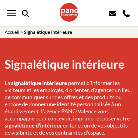
Menu
Accueil
>
Signalétique intérieure
Signalétique intérieure
La
signalétique intérieure
permet d’informer les
visiteurs et les employés, d’orienter, d’agencer un lieu,
de communiquer sur des offres et des produits ou
encore de donner une identité personnalisée à un
établissement.
L’agence PANO
Valence
vous
accompagne pour concevoir, imprimer et poser votre
signalétique d’intérieur
en fonction de vos objectifs
de visibilité et de vos contraintes d’espace.